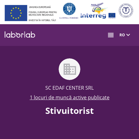
Mergi
la
conţinutul
principal
RO
SC EDAF CENTER SRL
1 locuri de muncă active publicate
Stivuitorist