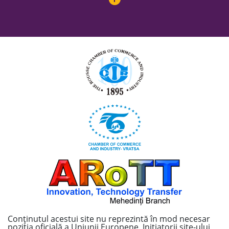
Conținutul acestui site nu reprezintă în mod necesar
poziția oficială a Uniunii Europene. Inițiatorii site-ului