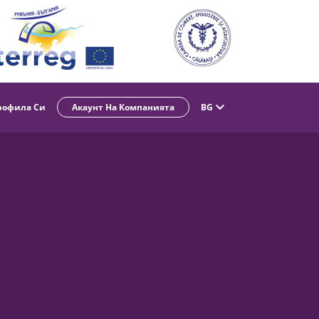
рофила Си
Акаунт На Компанията
BG