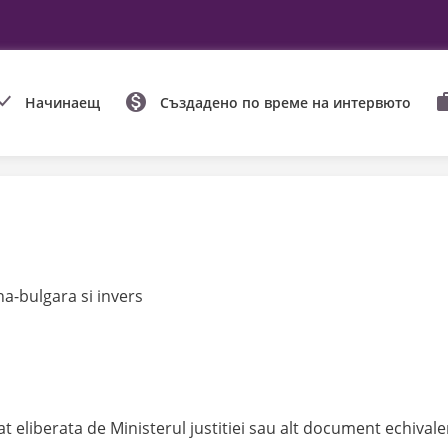
Начинаещ
Създадено по време на интервюто
a-bulgara si invers
t eliberata de Ministerul justitiei sau alt document echivale