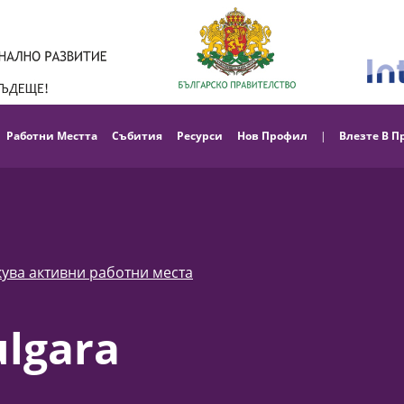
Работни Местта
Събития
Ресурси
Нов Профил
|
Влезте В П
кува активни работни места
ulgara