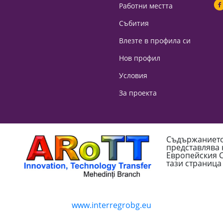
Работни местта
Събития
Влезте в профила си
Нов профил
Условия
За проекта
Съдържанието 
представлява
Европейския С
тази страница
www.interregrobg.eu