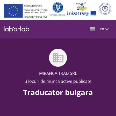
Mergi
la
conţinutul
principal
RO
MIRANCA TRAD SRL
3 locuri de muncă active publicate
Traducator bulgara