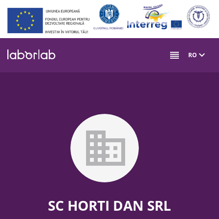
Mergi
la
conţinutul
principal
RO
SC HORTI DAN SRL