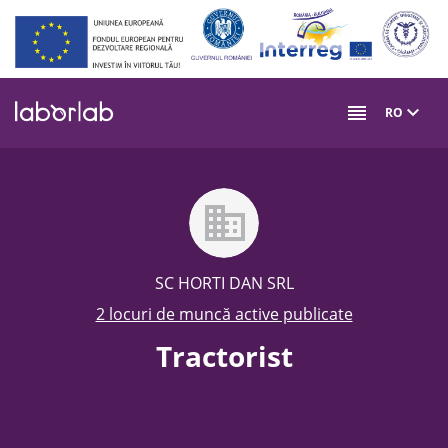
Mergi
la
conţinutul
principal
RO
SC HORTI DAN SRL
2 locuri de muncă active publicate
Tractorist